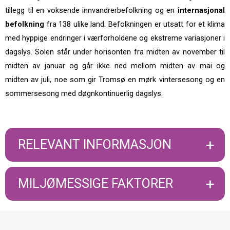
tillegg til en voksende innvandrerbefolkning og en
internasjonal
befolkning
fra 138 ulike land. Befolkningen er utsatt for et klima
med hyppige endringer i værforholdene og ekstreme variasjoner i
dagslys. Solen står under horisonten fra midten av november til
midten av januar og går ikke ned mellom midten av mai og
midten av juli, noe som gir Tromsø en mørk vintersesong og en
sommersesong med døgnkontinuerlig dagslys.
RELEVANT INFORMASJON
BEFOLKNING
Utbredte sykdommer
Livsstilsvaner
MILJØMESSIGE FAKTORER
Relevante miljørisikofaktorer for Tromsø
Befolkning
kommune er ultrafiolette stråler og svevestøv i