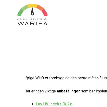
Ifølge WHO er forebygging den beste måten å unngå
Her er noen viktige
anbefalinger
som bør implem
Lav UV-indeks (0-2):