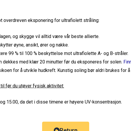
 overdreven eksponering for ultrafiolett stråling:
gen, og skygge vil alltid være vår beste allierte.
ytter øyne, ansikt, ører og nakke.
ere 99 % til 100 % beskyttelse mot ultrafiolette A- og B-stråler.
 dekkes med klær 20 minutter før du eksponeres for solen.
Fin
ikoen for å utvikle hudkreft. Kunstig soling bør aldri brukes for å 
l før du utøver fysisk aktivitet:
 og 15.00, da det i disse timene er høyere UV-konsentrasjon.
Return