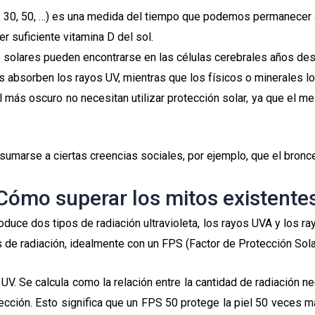
0, 30, 50, …) es una medida del tiempo que podemos permanecer a
r suficiente vitamina D del sol.
es solares pueden encontrarse en las células cerebrales años des
 absorben los rayos UV, mientras que los físicos o minerales los
l más oscuro no necesitan utilizar protección solar, ya que el 
umarse a ciertas creencias sociales, por ejemplo, que el bronc
Cómo superar los mitos existente
oduce dos tipos de radiación ultravioleta, los rayos UVA y los r
s de radiación, idealmente con un FPS (Factor de Protección Sol
UV. Se calcula como la relación entre la cantidad de radiación ne
tección. Esto significa que un FPS 50 protege la piel 50 veces 