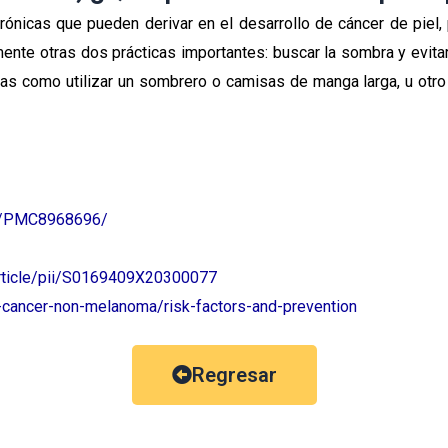
ónicas que pueden derivar en el desarrollo de cáncer de piel
mente otras dos prácticas importantes: buscar la sombra y evita
 como utilizar un sombrero o camisas de manga larga, u otro t
les/PMC8968696/
article/pii/S0169409X20300077
-cancer-non-melanoma/risk-factors-and-prevention
Regresar